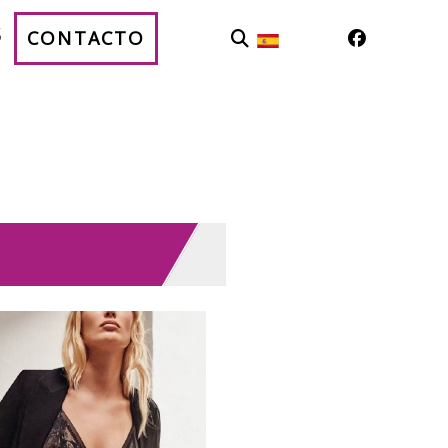
S
CONTACTO