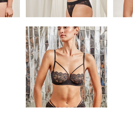
Mujer con sujetador de
encaje negro con
tirantes