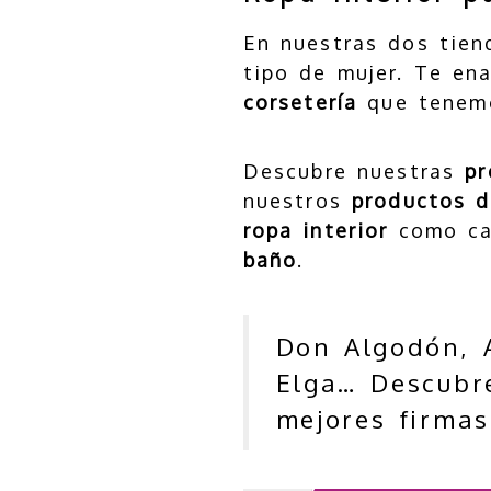
En nuestras dos tie
tipo de mujer. Te en
corsetería
que tenemo
Descubre nuestras
pr
nuestros
productos d
ropa interior
como cal
baño
.
Don Algodón, A
Elga… Descub
mejores firmas