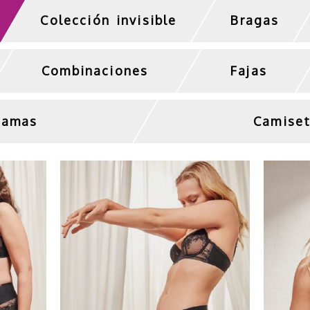
Colección invisible
Bragas
Combinaciones
Fajas
jamas
Camise
Sujetador de encaje
Muje
ncaje
negro