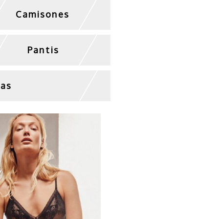
Camisones
Pantis
tas
r con sujetador de
encaje negro