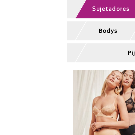
Sujetadores
Bodys
Pi
Colección de
sujetadores de e