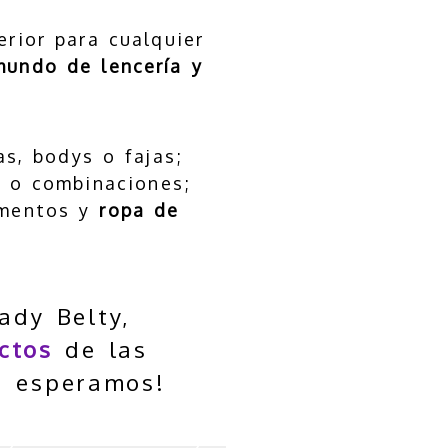
rior para cualquier
mundo de lencería y
s, bodys o fajas;
 o combinaciones;
ementos y
ropa de
ady Belty,
ctos
de las
Te esperamos!