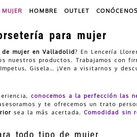
MUJER
HOMBRE
OUTLET
CONÓCENO
orsetería para mujer
r de mujer en Valladolid
? En Lencería Llore
os nuestros productos. Trabajamos con fi
 Impetus, Gisela… ¡Ven a visitarnos y des
periencia,
conocemos a la perfección las n
asesoramos y te ofrecemos un trato perso
rior
sea la más acertada.
Comodidad sin r
ara todo tipo de mujer